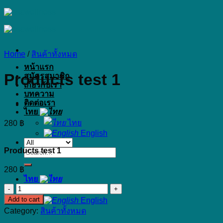
Skip
to
content
Home
/
สินค้าทั้งหมด
หน้าแรก
Products test 1
สมัครสมาชิก
เกี่ยวกับเรา
บทความ
ติดต่อเรา
ไทย
ไทย
280
฿
English
Products test 1
Search
for:
280
฿
ไทย
Products
ไทย
test
Add to cart
English
1
Category:
สินค้าทั้งหมด
quantity